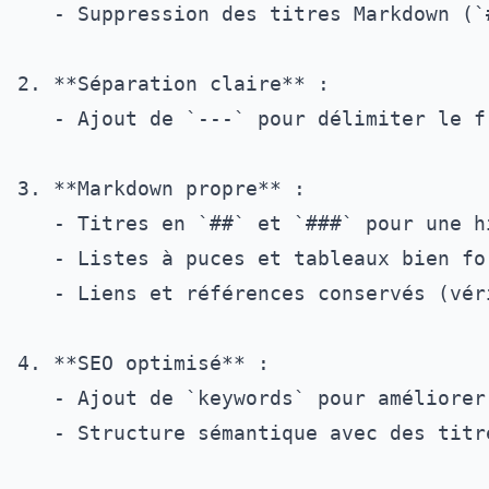
   - Suppression des titres Markdown (`
2. **Séparation claire** :

   - Ajout de `---` pour délimiter le f
3. **Markdown propre** :

   - Titres en `##` et `###` pour une h
   - Listes à puces et tableaux bien for
   - Liens et références conservés (vér
4. **SEO optimisé** :

   - Ajout de `keywords` pour améliorer
   - Structure sémantique avec des titre