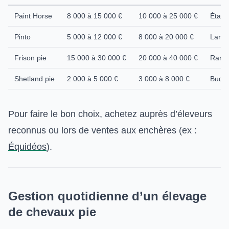
Paint Horse
8 000 à 15 000 €
10 000 à 25 000 €
Étalo
Pinto
5 000 à 12 000 €
8 000 à 20 000 €
Large
Frison pie
15 000 à 30 000 €
20 000 à 40 000 €
Rare 
Shetland pie
2 000 à 5 000 €
3 000 à 8 000 €
Budge
Pour faire le bon choix, achetez auprès d’éleveurs
reconnus ou lors de ventes aux enchères (ex :
Équidéos
).
Gestion quotidienne d’un élevage
de chevaux pie